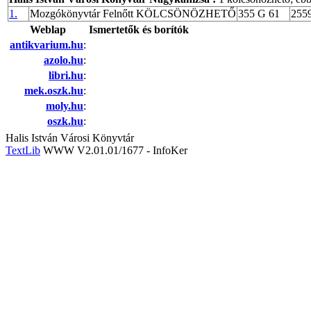
1.
Mozgókönyvtár Felnőtt KÖLCSÖNÖZHETŐ
355 G 61
255
Weblap
Ismertetők és borítók
antikvarium.hu
:
azolo.hu
:
libri.hu
:
mek.oszk.hu
:
moly.hu
:
oszk.hu
:
Halis István Városi Könyvtár
TextLib
WWW V2.01.01/1677 - InfoKer