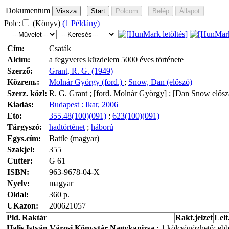
Dokumentum
Polc:
(Könyv)
(1 Példány)
Cím:
Csaták
Alcím:
a fegyveres küzdelem 5000 éves története
Szerző:
Grant, R. G. (1949)
Közrem.:
Molnár György (ford.)
;
Snow, Dan (előszó)
Szerz. közl:
R. G. Grant ; [ford. Molnár György] ; [Dan Snow elősz
Kiadás:
Budapest : Ikar, 2006
Eto:
355.48(100)(091)
;
623(100)(091)
Tárgyszó:
hadtörténet
;
háború
Egys.cím:
Battle (magyar)
Szakjel:
355
Cutter:
G 61
ISBN:
963-9678-04-X
Nyelv:
magyar
Oldal:
360 p.
UKazon:
200621057
Pld.
Raktár
Rakt.jelzet
Lelt
Halis István Városi Könyvtár Nagykanizsa
:
1 kölcsönözhető; eb