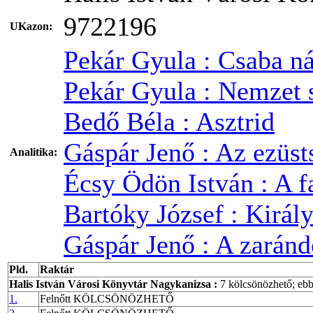
9722196
UKazon:
Pekár Gyula : Csaba n
Pekár Gyula : Nemzet s
Bedő Béla : Asztrid
Gáspár Jenő : Az ezüs
Analitika:
Écsy Ödön István : A f
Bartóky József : Királ
Gáspár Jenő : A zarán
Pld.
Raktár
Halis István Városi Könyvtár Nagykanizsa
:
7 kölcsönözhető; eb
1.
Felnőtt KÖLCSÖNÖZHETŐ