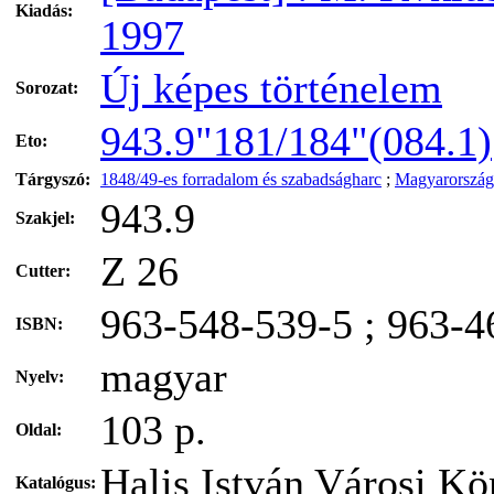
Kiadás:
1997
Új képes történelem
Sorozat:
943.9"181/184"(084.1)
Eto:
Tárgyszó:
1848/49-es forradalom és szabadságharc
;
Magyarország
943.9
Szakjel:
Z 26
Cutter:
963-548-539-5 ; 963-4
ISBN:
magyar
Nyelv:
103 p.
Oldal:
Halis István Városi K
Katalógus: