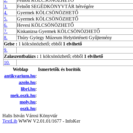
2.
Felnőtt KÖLCSÖNÖZHETŐ
3.
Felnőtt SEGÉDKÖNYVTÁR hétvégére
4.
Gyermek KÖLCSÖNÖZHETŐ
5.
Gyermek KÖLCSÖNÖZHETŐ
6.
Hevesi KÖLCSÖNÖZHETŐ
7.
Kiskanizsa Gyermek KÖLCSÖNÖZHETŐ
8.
Thúry György Múzeum Helytörténeti Gyűjtemény
Gelse
:
1 kölcsönözhető; ebből
1 elvihető
9.
Zalaszentbalázs
:
1 kölcsönözhető; ebből
1 elvihető
10.
Weblap
Ismertetők és borítók
antikvarium.hu
:
azolo.hu
:
libri.hu
:
mek.oszk.hu
:
moly.hu
:
oszk.hu
:
Halis István Városi Könyvtár
TextLib
WWW V2.01.01/1677 - InfoKer