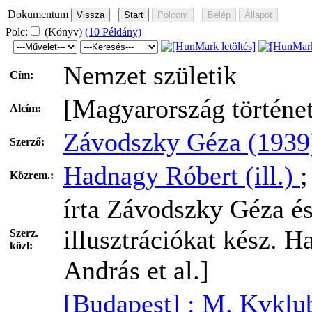
Dokumentum
Polc:
(Könyv)
(10 Példány)
Nemzet születik
Cím:
[Magyarország történe
Alcím:
Závodszky Géza (1939
Szerző:
Hadnagy Róbert (ill.)
Közrem.:
írta Závodszky Géza é
illusztrációkat kész. H
Szerz.
közl:
András et al.]
[Budapest] : M. Kvklub