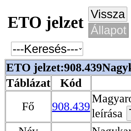
ETO jelzet
ETO jelzet:908.439Nagy
Táblázat
Kód
Magyaro
Fő
908.439
leírása