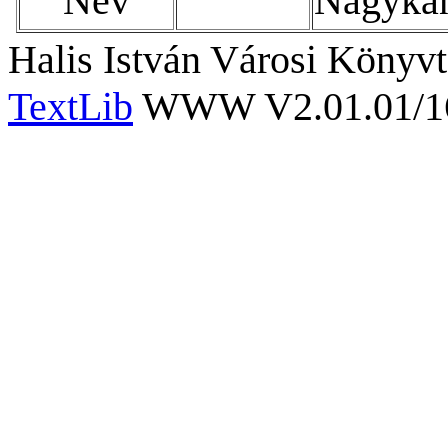
Név
Nagyka
Halis István Városi Könyvt
TextLib
WWW V2.01.01/167