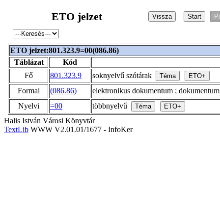
ETO jelzet
ETO jelzet:801.323.9=00(086.86)
Táblázat
Kód
Fő
801.323.9
soknyelvű szótárak
Formai
(086.86)
elektronikus dokumentum ; dokumentum
Nyelvi
=00
többnyelvű
Halis István Városi Könyvtár
TextLib
WWW V2.01.01/1677 - InfoKer