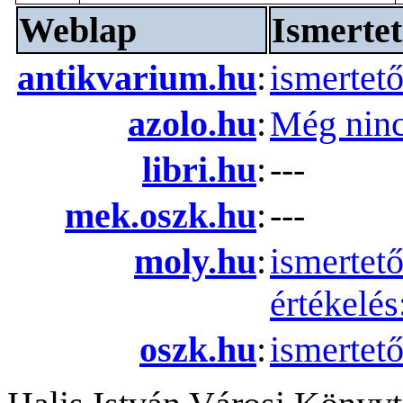
Weblap
Ismertet
antikvarium.hu
:
ismertet
azolo.hu
:
Még ninc
libri.hu
:
---
mek.oszk.hu
:
---
moly.hu
:
ismertet
értékelés
oszk.hu
:
ismertet