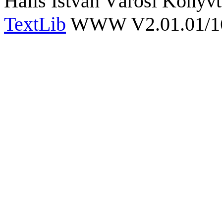
Halis István Városi Könyvt
TextLib
WWW V2.01.01/167