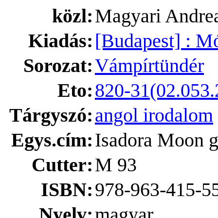
közl:
Magyari Andre
Kiadás:
[Budapest] : Mó
Sorozat:
Vámpírtündér
Eto:
820-31(02.053.
Tárgyszó:
angol irodalom
Egys.cím:
Isadora Moon g
Cutter:
M 93
ISBN:
978-963-415-5
Nyelv:
magyar