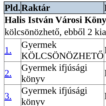
Pld.
Raktár
Halis István Városi Kön
kölcsönözhető, ebből 2 ki
Gyermek
1.
KÖLCSÖNÖZHETŐ
Gyermek ifjúsági
2.
könyv
Gyermek ifjúsági
3.
könyv