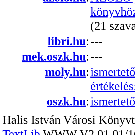
könyvhö
(21 szava
libri.hu
:
---
mek.oszk.hu
:
---
moly.hu
:
ismertet
értékelés
oszk.hu
:
ismertet
Halis István Városi Könyvt
TextLib
WWW V2.01.01/167