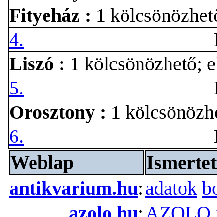
Fityeház
:
1 kölcsönözhet
4.
Liszó
:
1 kölcsönözhető; 
5.
Orosztony
:
1 kölcsönözh
6.
Weblap
Ismertet
antikvarium.hu
:
adatok
b
azolo.hu
:
AZOLO já