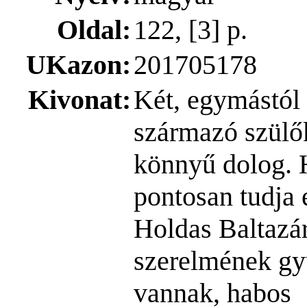
Oldal:
122, [3] p.
UKazon:
201705178
Kivonat:
Két, egymástól 
származó szülő
könnyű dolog. 
pontosan tudja 
Holdas Baltazár
szerelmének gy
vannak, habo