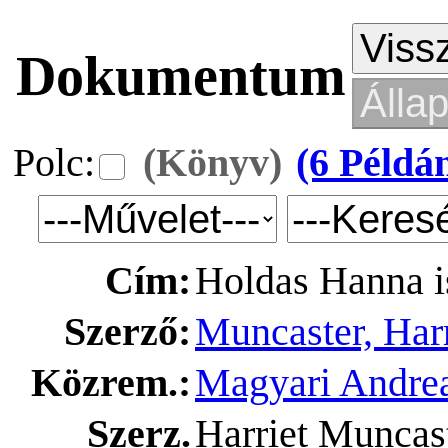
Dokumentum
Polc:
(Könyv)
(6 Példá
Cím:
Holdas Hanna i
Szerző:
Muncaster, Harr
Közrem.:
Magyari Andrea
Szerz.
Harriet Muncaste