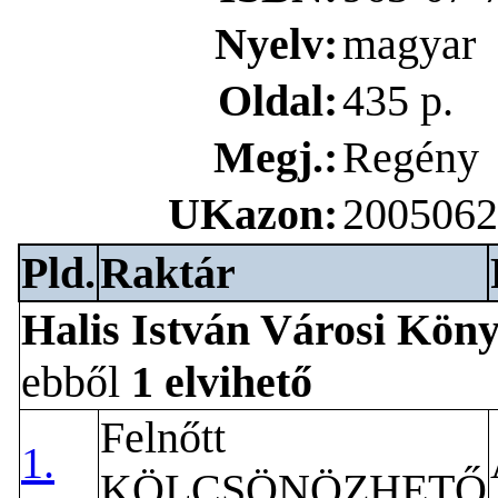
Nyelv:
magyar
Oldal:
435 p.
Megj.:
Regény
UKazon:
2005062
Pld.
Raktár
Halis István Városi Kön
ebből
1 elvihető
Felnőtt
1.
KÖLCSÖNÖZHETŐ