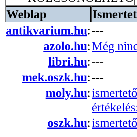
Weblap
Ismertet
antikvarium.hu
:
---
azolo.hu
:
Még ninc
libri.hu
:
---
mek.oszk.hu
:
---
moly.hu
:
ismertet
értékelé
oszk.hu
:
ismertet