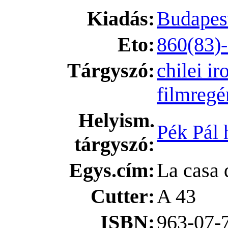
Kiadás:
Budapest
Eto:
860(83)-
Tárgyszó:
chilei i
filmregé
Helyism.
Pék Pál 
tárgyszó:
Egys.cím:
La casa 
Cutter:
A 43
ISBN:
963-07-