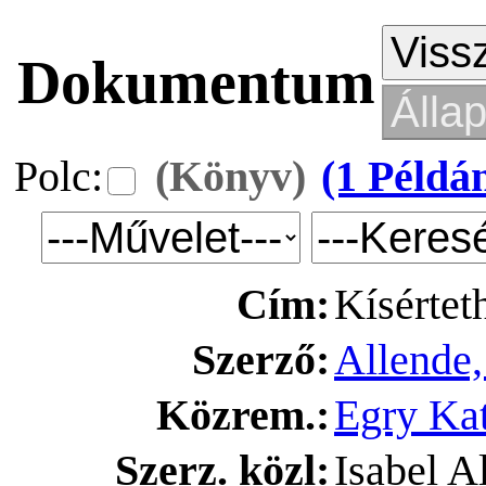
Dokumentum
Polc:
(Könyv)
(1 Példá
Cím:
Kísértet
Szerző:
Allende,
Közrem.:
Egry Kat
Szerz. közl:
Isabel A