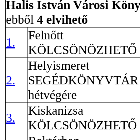
Halis István Városi Kön
ebből
4 elvihető
Felnőtt
1.
KÖLCSÖNÖZHETŐ
Helyismeret
2.
SEGÉDKÖNYVTÁR
hétvégére
Kiskanizsa
3.
KÖLCSÖNÖZHETŐ