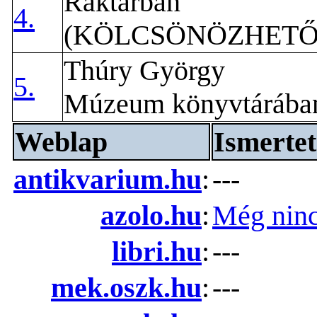
Raktárban
4.
(KÖLCSÖNÖZHETŐ
Thúry György
5.
Múzeum könyvtárába
Weblap
Ismertet
antikvarium.hu
:
---
azolo.hu
:
Még ninc
libri.hu
:
---
mek.oszk.hu
:
---