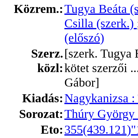
Közrem.:
Tugya Beáta (
Csilla (szerk.)
(előszó)
Szerz.
[szerk. Tugya 
közl:
kötet szerzői .
Gábor]
Kiadás:
Nagykanizsa 
Sorozat:
Thúry György 
Eto:
355(439.121)"