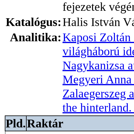
fejezetek végé
Katalógus:
Halis István 
Analitika:
Kaposi Zoltán 
világháború i
Nagykanizsa at
Megyeri Anna 
Zalaegerszeg a
the hinterland
Pld.
Raktár