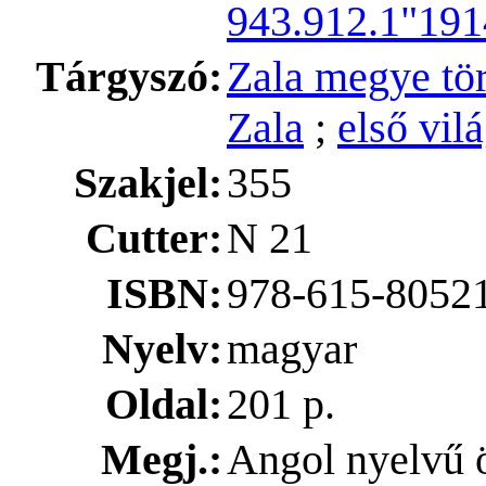
943.912.1"191
Tárgyszó:
Zala megye tör
Zala
;
első vil
Szakjel:
355
Cutter:
N 21
ISBN:
978-615-80521
Nyelv:
magyar
Oldal:
201 p.
Megj.:
Angol nyelvű ö