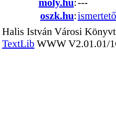
moly.hu
:
---
oszk.hu
:
ismertet
Halis István Városi Könyvt
TextLib
WWW V2.01.01/167