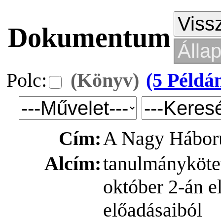
Dokumentum
Polc:
(Könyv)
(5 Példá
Cím:
A Nagy Háború 
Alcím:
tanulmányköte
október 2-án 
előadásaiból