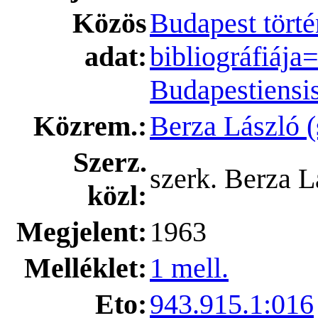
Közös
Budapest tört
adat:
bibliográfiája=
Budapestiensi
Közrem.:
Berza László (
Szerz.
szerk. Berza L
közl:
Megjelent:
1963
Melléklet:
1 mell.
Eto:
943.915.1:016