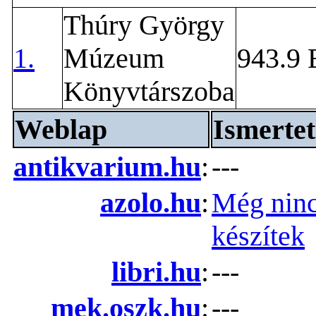
Thúry György
1.
Múzeum
943.9 
Könyvtárszoba
Weblap
Ismertet
antikvarium.hu
:
---
azolo.hu
:
Még ninc
készítek
libri.hu
:
---
mek.oszk.hu
:
---