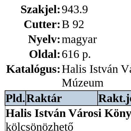
Szakjel:
943.9
Cutter:
B 92
Nyelv:
magyar
Oldal:
616 p.
Katalógus:
Halis István 
Múzeum
Pld.
Raktár
Rakt.j
Halis István Városi Kön
kölcsönözhető