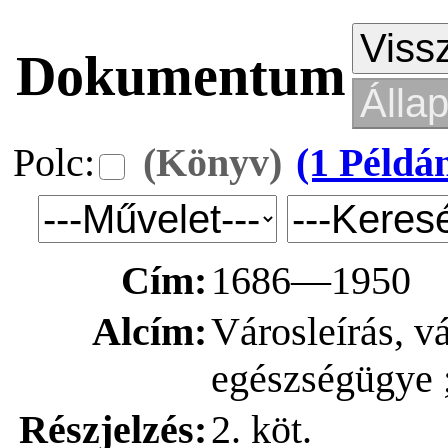
Dokumentum
Polc:
(Könyv)
(1 Példá
Cím:
1686—1950
Alcím:
Városleírás, v
egészségügye 
Részjelzés:
2. köt.