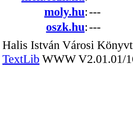
moly.hu
:
---
oszk.hu
:
---
Halis István Városi Könyvt
TextLib
WWW V2.01.01/167