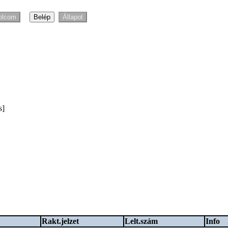
s]
Rakt.jelzet
Lelt.szám
Info