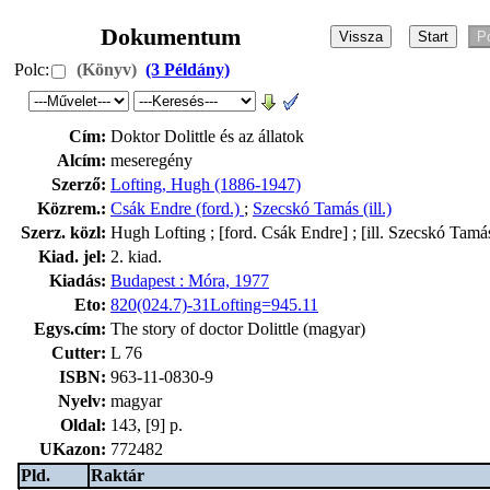
Dokumentum
Polc:
(Könyv)
(3 Példány)
Cím:
Doktor Dolittle és az állatok
Alcím:
meseregény
Szerző:
Lofting, Hugh (1886-1947)
Közrem.:
Csák Endre (ford.)
;
Szecskó Tamás (ill.)
Szerz. közl:
Hugh Lofting ; [ford. Csák Endre] ; [ill. Szecskó Tamá
Kiad. jel:
2. kiad.
Kiadás:
Budapest : Móra, 1977
Eto:
820(024.7)-31Lofting=945.11
Egys.cím:
The story of doctor Dolittle (magyar)
Cutter:
L 76
ISBN:
963-11-0830-9
Nyelv:
magyar
Oldal:
143, [9] p.
UKazon:
772482
Pld.
Raktár