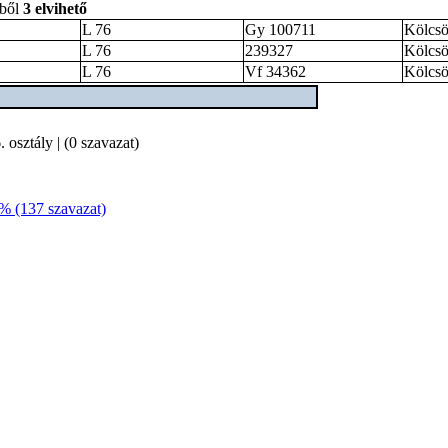
bből
3 elvihető
L 76
Gy 100711
Kölcsö
L 76
239327
Kölcsö
L 76
Vf 34362
Kölcsö
. osztály | (0 szavazat)
9% (137 szavazat)