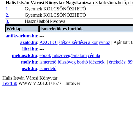
Halis István Városi Könyvtár Nagykanizsa
:
3 kölcsönözhető; e
1.
Gyermek KÖLCSÖNÖZHETŐ
2.
Gyermek KÖLCSÖNÖZHETŐ
3.
Használatból kivonva
Weblap
Ismertetők és borítók
antikvarium.hu
:
---
azolo.hu
:
AZOLO játékos kérdései a könyvhöz
| Ajánlott: 6
libri.hu
:
---
mek.oszk.hu
:
ebook
fülszöveg/tartalom
cédula
moly.hu
:
ismertető
fülszöveg
borító
idézetek
|
értékelés: 8
oszk.hu
:
ismertető
Halis István Városi Könyvtár
TextLib
WWW V2.01.01/1677 - InfoKer