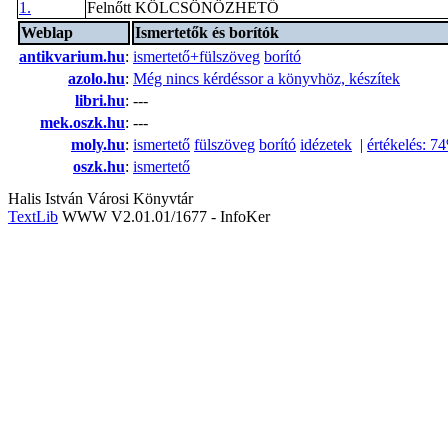
1.
Felnőtt KÖLCSÖNÖZHETŐ
Weblap
Ismertetők és borítók
antikvarium.hu
:
ismertető+fülszöveg
borító
azolo.hu
:
Még nincs kérdéssor a könyvhöz, készítek
libri.hu
:
---
mek.oszk.hu
:
---
moly.hu
:
ismertető
fülszöveg
borító
idézetek
|
értékelés: 7
oszk.hu
:
ismertető
Halis István Városi Könyvtár
TextLib
WWW V2.01.01/1677 - InfoKer