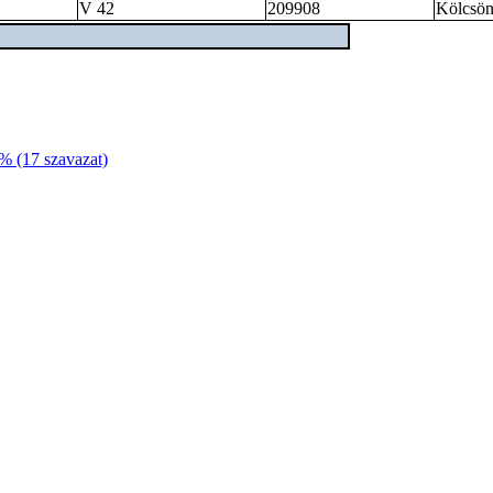
V 42
209908
Kölcsön
4% (17 szavazat)