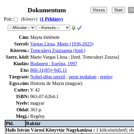
Dokumentum
Polc:
(Könyv)
(1 Példány)
Cím:
Mayta története
Szerző:
Vargas Llosa, Mario (1936-2025)
Közrem.:
Tomcsányi Zsuzsanna (ford.)
Szerz. közl:
Mario Vargas Llosa ; [ford. Tomcsányi Zsuzsa]
Kiadás:
Budapest : Európa, 1997
Eto:
860-31(85)=945.11
Tárgyszó:
Nobel-díjas szerző
;
perui irodalom
;
regény
Egys.cím:
Historia de Mayta (magyar)
Cutter:
V 42
ISBN:
963-07-6264-1
Nyelv:
magyar
Oldal:
363 p.
Megj.:
Regény
Pld.
Raktár
Halis István Városi Könyvtár Nagykanizsa
:
1 kölcsönözhető; e