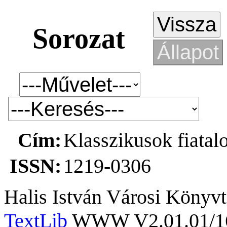
Sorozat
Cím:
Klasszikusok fiatal
ISSN:
1219-0306
Halis István Városi Könyvt
TextLib
WWW V2.01.01/167