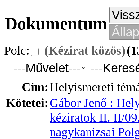
Dokumentum
Polc:
(Kézirat közös)
(1
Cím:
Helyismereti témá
Kötetei:
Gábor Jenő : Hely
kéziratok II. II/0
nagykanizsai Polg