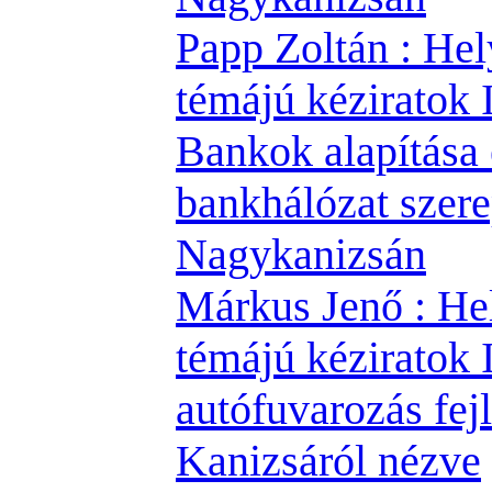
Papp Zoltán : Hel
témájú kéziratok II
Bankok alapítása 
bankhálózat szer
Nagykanizsán
Márkus Jenő : He
témájú kéziratok I
autófuvarozás fej
Kanizsáról nézve