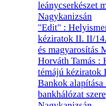
leánycserkészet m
Nagykanizsán
"Edit" : Helyisme
kéziratok II. II/1
és magyarosítás
Horváth Tamás : 
témájú kéziratok II
Bankok alapítása 
bankhálózat szer
Nagykanizsán