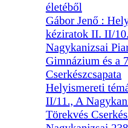
életéből
Gábor Jenő : Hely
kéziratok II. II/10
Nagykanizsai Piar
Gimnázium és a 7
Cserkészcsapata
Helyismereti témá
II/11., A Nagykani
Törekvés Cserkés
Nagykanizsai 238