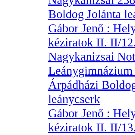
Boldog Jolánta l
Gábor Jenő : Hely
kéziratok II. II/12
Nagykanizsai No
Leánygimnázium é
Árpádházi Boldog
leánycserk
Gábor Jenő : Hely
kéziratok II. II/13