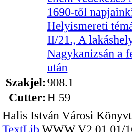
1690-től napjaink
Helyismereti témá
II/21., A lakáshel
Nagykanizsán a f
után
Szakjel:
908.1
Cutter:
H 59
Halis István Városi Könyvt
TextLib
WWW V2.01.01/167