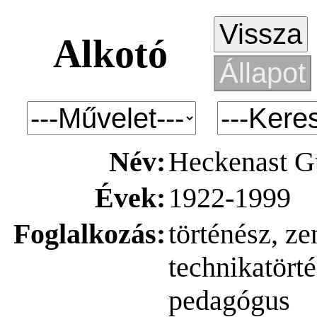
Alkotó
Név:
Heckenast G
Évek:
1922-1999
Foglalkozás:
történész, ze
technikatört
pedagógus