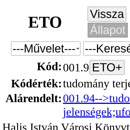
ETO
Kód:
001.9
Kódérték:
tudomány terj
Alárendelt:
001.94-->tudo
jelenségek;ufo
Halis István Városi Könyvt