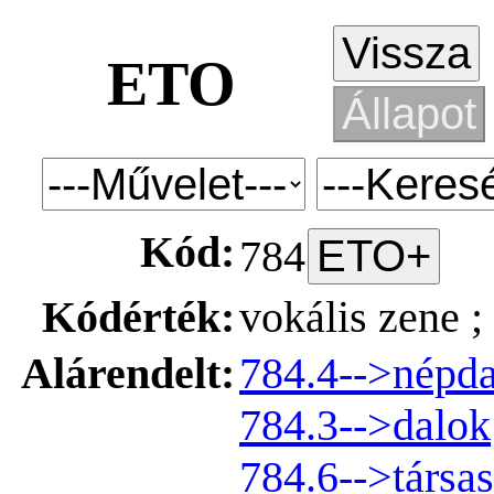
ETO
Kód:
784
Kódérték:
vokális zene ;
Alárendelt:
784.4-->népda
784.3-->dalok
784.6-->társa