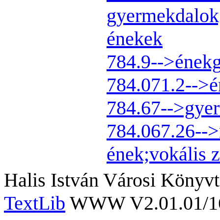
gyermekdalok;
énekek
784.9-->énekg
784.071.2-->é
784.67-->gye
784.067.26-->
ének;vokális 
Halis István Városi Könyvt
TextLib
WWW V2.01.01/167