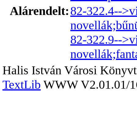
Alárendelt:
82-322.4-->v
novellák;bűn
82-322.9-->vi
novellák;fant
Halis István Városi Könyvt
TextLib
WWW V2.01.01/167