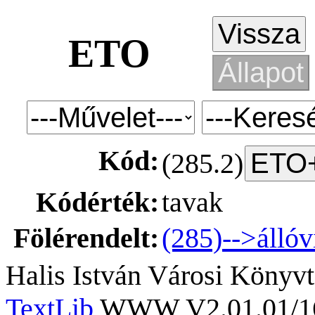
ETO
Kód:
(285.2)
Kódérték:
tavak
Fölérendelt:
(285)-->álló
Halis István Városi Könyvt
TextLib
WWW V2.01.01/167