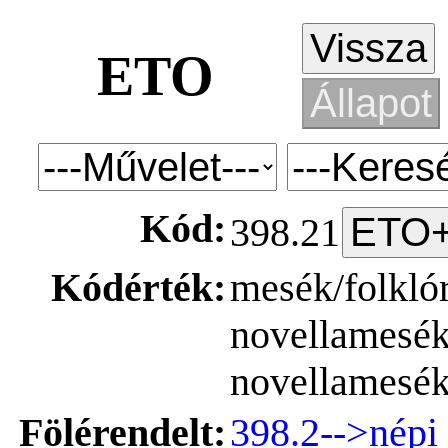
ETO
Kód:
398.21
Kódérték:
mesék/folklór
novellamesék/
novellamesé
Fölérendelt:
398.2-->népi