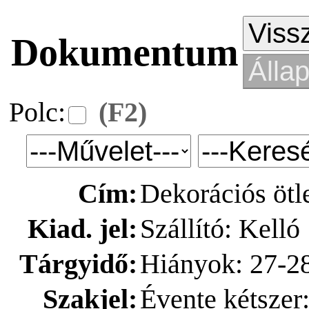
Dokumentum
Polc:
(F2)
Cím:
Dekorációs ötl
Kiad. jel:
Szállító: Kelló
Tárgyidő:
Hiányok: 27-2
Szakjel:
Évente kétszer