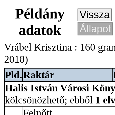
Példány
adatok
Vrábel Krisztina : 160 gra
2018)
Pld.
Raktár
Halis István Városi Kön
kölcsönözhető; ebből
1 el
Felnőtt