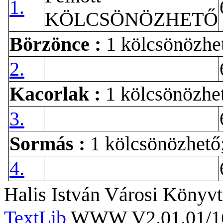
1.
KÖLCSÖNÖZHETŐ
Börzönce
:
1 kölcsönözhe
2.
Kacorlak
:
1 kölcsönözhe
3.
Sormás
:
1 kölcsönözhető
4.
Halis István Városi Könyvt
TextLib
WWW V2.01.01/167