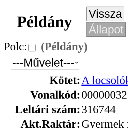
Példány
Polc:
(Példány)
Kötet:
A locsoló
Vonalkód:
00000032
Leltári szám:
316744
Akt.Raktár:
Gyermek i