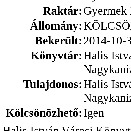
Raktár:
Gyerme
Állomány:
KÖLCSÖ
Bekerült:
2014-10-
Könyvtár:
Halis Ist
Nagykani
Tulajdonos:
Halis Ist
Nagykani
Kölcsönözhető:
Igen
Halis István Városi Könyvt