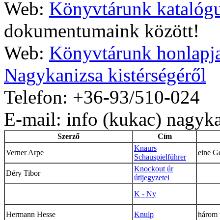
Web:
Könyvtárunk katalóg
dokumentumaink között!
Web:
Könyvtárunk honlapj
Nagykanizsa kistérségéről
Telefon: +36-93/510-024
E-mail: info (kukac) nagyka
Szerző
Cím
Knaurs
Verner Arpe
eine G
Schauspielführer
Knockout úr
Déry Tibor
útijegyzetei
K - Ny
Hermann Hesse
Knulp
három 