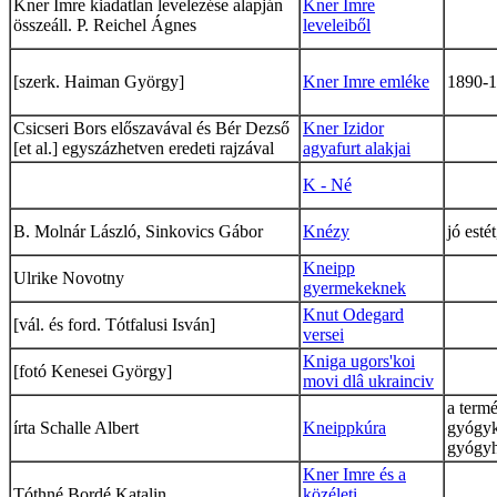
Kner Imre kiadatlan levelezése alapján
Kner Imre
összeáll. P. Reichel Ágnes
leveleiből
[szerk. Haiman György]
Kner Imre emléke
1890-
Csicseri Bors előszavával és Bér Dezső
Kner Izidor
[et al.] egyszázhetven eredeti rajzával
agyafurt alakjai
K - Né
B. Molnár László, Sinkovics Gábor
Knézy
jó estét
Kneipp
Ulrike Novotny
gyermekeknek
Knut Odegard
[vál. és ford. Tótfalusi Isván]
versei
Kniga ugors'koi
[fotó Kenesei György]
movi dlâ ukrainciv
a term
írta Schalle Albert
Kneippkúra
gyógyk
gyógyh
Kner Imre és a
Tóthné Bordé Katalin
közéleti