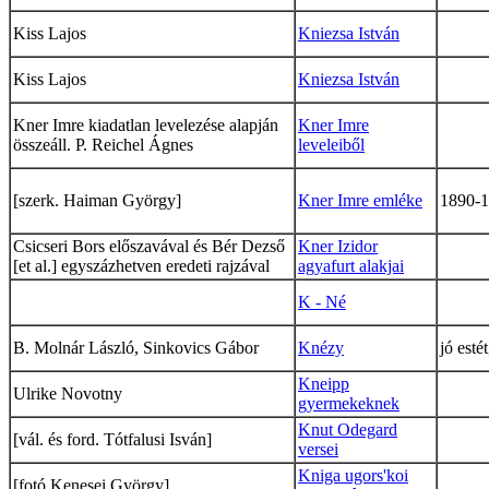
Kiss Lajos
Kniezsa István
Kiss Lajos
Kniezsa István
Kner Imre kiadatlan levelezése alapján
Kner Imre
összeáll. P. Reichel Ágnes
leveleiből
[szerk. Haiman György]
Kner Imre emléke
1890-
Csicseri Bors előszavával és Bér Dezső
Kner Izidor
[et al.] egyszázhetven eredeti rajzával
agyafurt alakjai
K - Né
B. Molnár László, Sinkovics Gábor
Knézy
jó estét
Kneipp
Ulrike Novotny
gyermekeknek
Knut Odegard
[vál. és ford. Tótfalusi Isván]
versei
Kniga ugors'koi
[fotó Kenesei György]