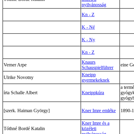
nyilvánosság
Kn - Z
K - Né
K - Ny
Kn - Z
Knaurs
Verner Arpe
eine G
Schauspielführer
Kneipp
Ulrike Novotny
gyermekeknek
a term
írta Schalle Albert
Kneippkúra
gyógyk
gyógyh
[szerk. Haiman György]
Kner Imre emléke
1890-
Kner Imre és a
Tóthné Bordé Katalin
közéleti
nyilvánosság