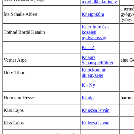
movi dlâ ukrainciv
a term
írta Schalle Albert
Kneippkúra
gyógyk
gyógyh
Kner Imre és a
Tóthné Bordé Katalin
közéleti
nyilvánosság
Kn - Z
Knaurs
Verner Arpe
eine G
Schauspielführer
Knockout úr
Déry Tibor
útijegyzetei
K - Ny
Hermann Hesse
Knulp
három 
Kiss Lajos
Kniezsa István
Kiss Lajos
Kniezsa István