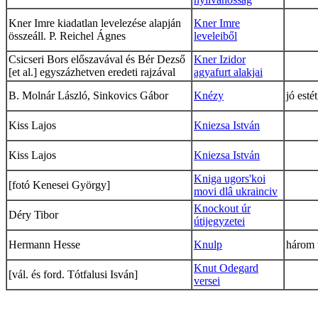
Kner Imre kiadatlan levelezése alapján
Kner Imre
összeáll. P. Reichel Ágnes
leveleiből
Csicseri Bors előszavával és Bér Dezső
Kner Izidor
[et al.] egyszázhetven eredeti rajzával
agyafurt alakjai
B. Molnár László, Sinkovics Gábor
Knézy
jó estét
Kiss Lajos
Kniezsa István
Kiss Lajos
Kniezsa István
Kniga ugors'koi
[fotó Kenesei György]
movi dlâ ukrainciv
Knockout úr
Déry Tibor
útijegyzetei
Hermann Hesse
Knulp
három 
Knut Odegard
[vál. és ford. Tótfalusi Isván]
versei