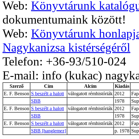
Web:
Könyvtárunk katalóg
dokumentumaink között!
Web:
Könyvtárunk honlapj
Nagykanizsa kistérségéről
Telefon: +36-93/510-024
E-mail: info (kukac) nagyka
Szerző
Cím
Alcím
Kiadás
E. F. Benson
S beszélt a halott
válogatott rémhistóriák
2012
Fap
SBB
1978
Sup
E. F. Benson
S beszélt a halott
válogatott rémhistóriák
2012
Fap
SBB
1978
Sup
E. F. Benson
S beszélt a halott
válogatott rémhistóriák
2012
Fap
SBB [hanglemez]
p. 1978
Sup